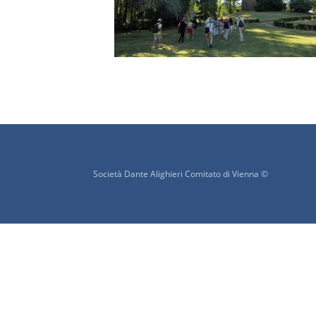
Società Dante Alighieri Comitato di Vienna ©