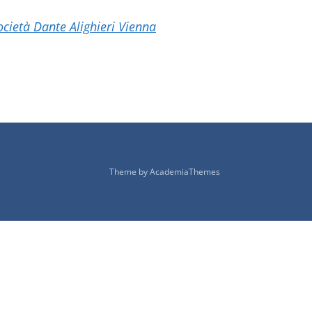
ocietà Dante Alighieri Vienna
Theme by
AcademiaThemes