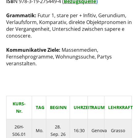
ISB
N 978-3-19-275449-4 (
Bezugsquelle
)
Grammatik:
Futur 1, stare per + Infitiv, Gerundium,
Verlaufsform, Komparativ, direkte Objektpronomen in
der Vergangenheit, Unterschied zwischen sapere e
conoscere.
Kommunikative Ziele:
Massenmedien,
Fernsehprogramme, Wohnungssuche, Partys
veranstalten.
KURS-
TAG
BEGINN
UHRZEIT
RAUM
LEHRKRAFT
Nr.
26H-
28.
Mo.
16:30
Genova
Grasso
S06.01
Sep. 26