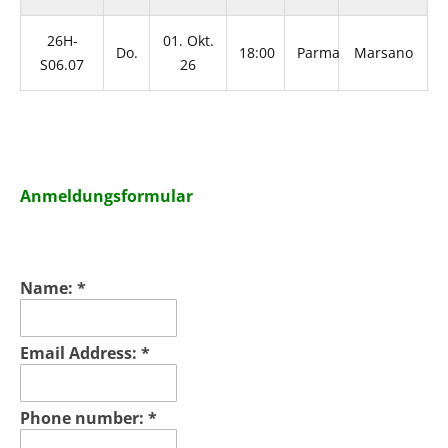
26H-
01. Okt.
Do.
18:00
Parma
Marsano
S06.07
26
Italienis
Anmeldungsformular
chkurs MITTELSTUFE III
Name:
*
Email Address:
*
Phone number:
*