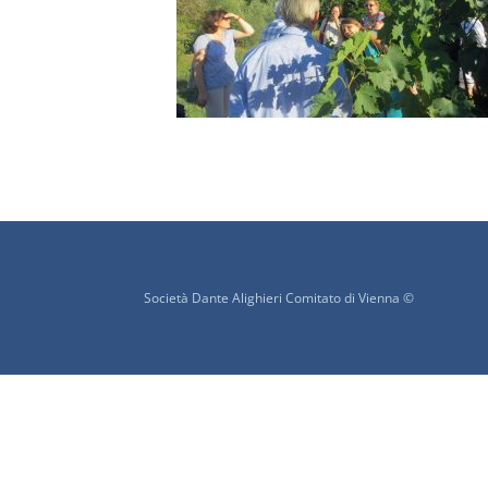
Società Dante Alighieri Comitato di Vienna ©