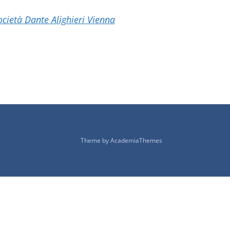
ocietà Dante Alighieri Vienna
Theme by
AcademiaThemes