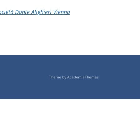
ocietà Dante Alighieri Vienna
Theme by
AcademiaThemes