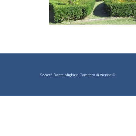
Società Dante Alighieri Comitato di Vienna ©