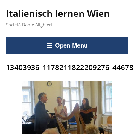
Italienisch lernen Wien
Società Dante Alighieri
Open Menu
13403936_1178211822209276_44678